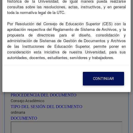
histórica de la Universidad, de igual manera pueda realzarse
DESCRIPCIÓN DEL DOCUMENTO
consultas sobre las resoluciones, actas, instructivos, y en general
DEROGADO
toda la normativa legal de la UTC.
FECHA DE VIGENCIA DEL DOCUMENTO
12/09/2022 0:00:00
Por Resolución del Consejo de Educación Superior (CES) con la
NÚMERO DE PÁGINA DEL DOCUMENTO
aprobación respectiva del Reglamento de Sistema de Archivos, y la
11
propuesta de directrices para el diseño, consolidación y
NÚMERO DE RESOLUCÓN DEL DOCUMENTO
administración de Sistemas de Gestión de Documentos y Archivos
No. 1
de las Instituciones de Educación Superior, permite poner en
ORGANISMO REGULAR DEL DOCUMENTO
consideración esta iniciativa de nuestra Universidad, para sus
NORMATIVA
autoridades, docentes, estudiantes, servidores y trabajadores.
TRADICIÓN DOCUMENTAL DEL DOCUMENTO
original
CUIDAD DEL DOCUMENTO
Latacunga
CONTINUAR
FECHA DE ELAVORACIÓN DEL DOCUMENTO
12/09/2022 0:00:00
PROCEDENCIA DEL DOCUMENTO
Consejo Académico
TIPO DEL SESIÓN DEL DOCUMENTO
ordinaria
DOCUMENTO