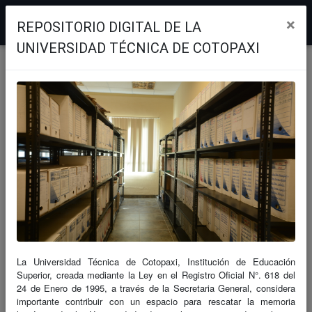
×
INICIO
REPOSITORIO DIGITAL DE LA
UNIVERSIDAD TÉCNICA DE COTOPAXI
Detalles del Documento
INSTRUCTIVO PARA LA
ELABORACIÓN DE DISTRIBUTIVOS
ACADÉMICOS DE LA UNIVERSIDAD
TÉCNICA DE COTOPAXI
perteneciente a NORMATIVA
Documento
TIPO DEL DOCUMENTO
La Universidad Técnica de Cotopaxi, Institución de Educación
Instructivos
Superior, creada mediante la Ley en el Registro Oficial N°. 618 del
TÍTULO DEL DOCUMENTO
24 de Enero de 1995, a través de la Secretaria General, considera
INSTRUCTIVO PARA LA ELABORACIÓN DE DISTRIBUTIVOS
importante contribuir con un espacio para rescatar la memoria
ACADÉMICOS DE LA UNIVERSIDAD TÉCNICA DE COTOPAXI